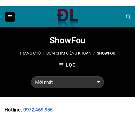
Skip
to
content
ShowFou
TRANG CHỦ
BƠM CHÌM GIẾNG KHOAN
SHOWFOU
/
/
LỌC
Hotline:
0972.469.955