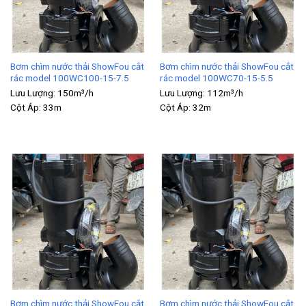
Bơm chìm nước thải ShowFou cắt
Bơm chìm nước thải ShowFou cắt
rác model 100WC100-15-7.5
rác model 100WC70-15-5.5
Lưu Lượng:
150m³/h
Lưu Lượng:
112m³/h
Cột Áp:
33m
Cột Áp:
32m
Bơm chìm nước thải ShowFou cắt
Bơm chìm nước thải ShowFou cắt