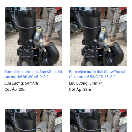
Bơm chìm nước thải ShowFou cắt
Bơm chìm nước thải ShowFou cắt
rác model 80WC45-9-2.2
rác model 65WC25-15-2.2
Lưu Lượng:
54m³/h
Lưu Lượng:
54m³/h
Cột Áp:
23m
Cột Áp:
23m