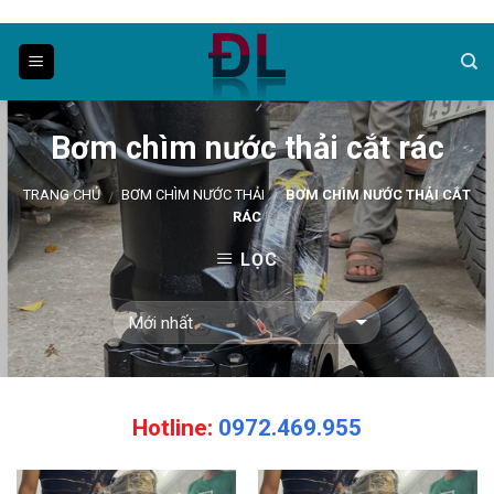
Skip
to
content
Bơm chìm nước thải cắt rác
TRANG CHỦ
BƠM CHÌM NƯỚC THẢI
BƠM CHÌM NƯỚC THẢI CẮT
/
/
RÁC
LỌC
Hotline:
0972.469.955