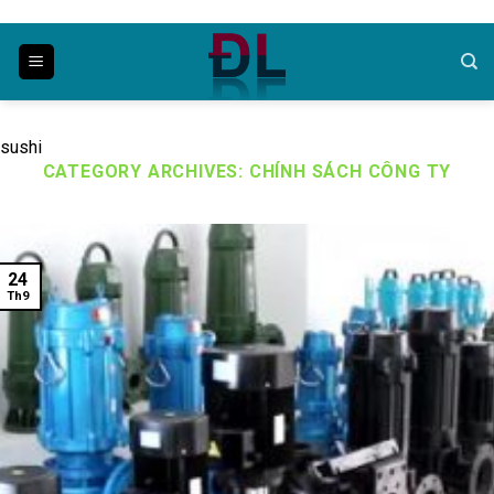
Skip
to
content
sushi
CATEGORY ARCHIVES:
CHÍNH SÁCH CÔNG TY
24
Th9