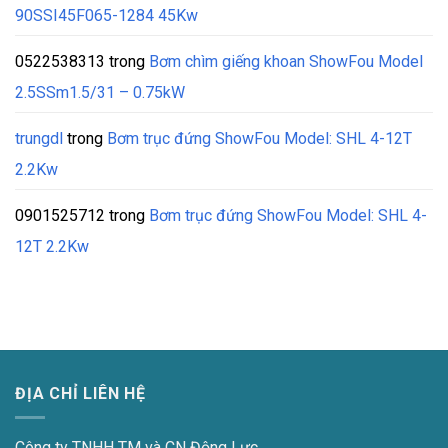
90SSI45F065-1284 45Kw
0522538313
trong
Bơm chìm giếng khoan ShowFou Model
2.5SSm1.5/31 – 0.75kW
trungdl
trong
Bơm trục đứng ShowFou Model: SHL 4-12T
2.2Kw
0901525712
trong
Bơm trục đứng ShowFou Model: SHL 4-
12T 2.2Kw
ĐỊA CHỈ LIÊN HỆ
Công ty TNHH TM và CN Động Lực