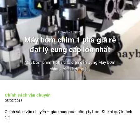
TƯ VẤN KỸ THUẬT
Máy bơm chìm 1 pha giá rẻ
đại lý cung cấp lớn nhất
Máy bơm chìm 1 pha cho điện dân dụng Máy bơm
chìm 1 pha là dòng [...]
Chính sách vận chuyển
05/07/2018
Chính sách vận chuyển – giao hàng của công ty bơm ĐL khi quý khách
[...]