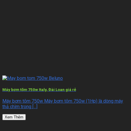
Máy bơm tõm 750w Italy, Đài Loan giá rẻ
Máy bơm tõm 750w Máy bơm tõm 750w (1Hp) là dòng máy
thả chìm trong [...]
Xem Thêm