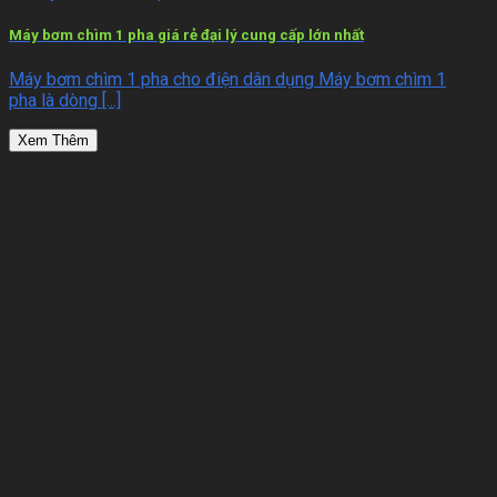
Máy bơm chìm 1 pha giá rẻ đại lý cung cấp lớn nhất
Máy bơm chìm 1 pha cho điện dân dụng Máy bơm chìm 1
pha là dòng [...]
Xem Thêm