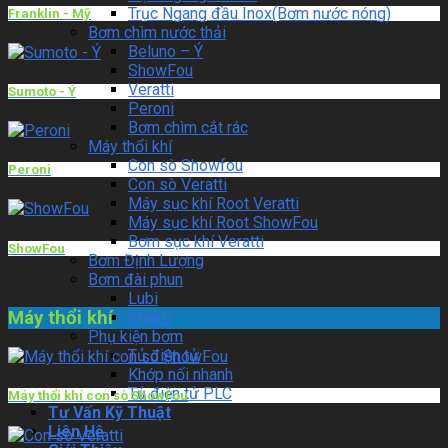
Trục Ngang đầu Inox(Bơm nước nóng)
Franklin - Mỹ
Bơm chìm nước thải
Beluno – Ý
ShowFou
Veratti
Sumoto - Ý
Peroni
Bơm chìm cắt rác
Máy thổi khí
Con sò Showfou
Peroni
Con sò Veratti
Máy sục khí Root Veratti
Máy sục khí Root ShowFou
Bơm sục khí Veratti
ShowFou
Bơm Định Lượng
Bơm đài phun
Lubi
Máy thổi khí
Shakti
Phụ kiện bơm
Tủ điện tử
Khớp nối nhanh
Tủ điện tử PLC
Máy thổi khí con sò ShowFou
Tư Vấn Kỹ Thuật
Liên Hệ