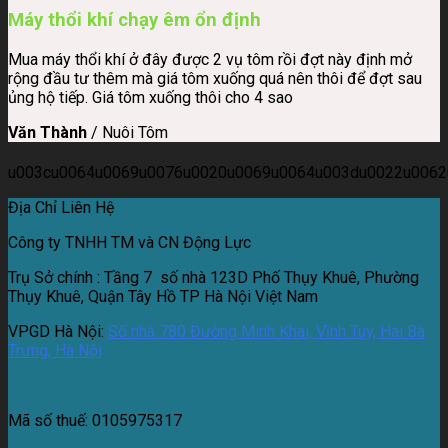
Máy thổi khí chạy êm ổn định
Mua máy thổi khí ở đây được 2 vụ tôm rồi đợt này định mở
rộng đầu tư thêm mà giá tôm xuống quá nên thôi để đợt sau
ủng hộ tiếp. Giá tôm xuống thôi cho 4 sao
Văn Thành
/
Nuôi Tôm
u003cu0064u0069u0076u0020u0069u0064u003du0022u0062
Địa Chỉ Liên Hệ
Công ty TNHH TM và CN Động Lực
Trụ Sở chính : Tầng 7 số nhà 123D Phố Thụy Khuê, Phường
Thụy Khuê, Quận Tây Hồ TP Hà Nội Việt Nam
VPGD Hà Nội:
Số nhà 780 Đường Minh Khai, Vĩnh Tuy, Hai Bà
Trưng, Hà Nội
Mã số thuế:
0105975317