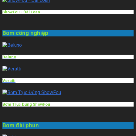
ShowFou - Đài Loan
Bơm công nghiệp
Beluno
Veratti
Bơm Trục Đứng ShowFou
Bơm đài phun