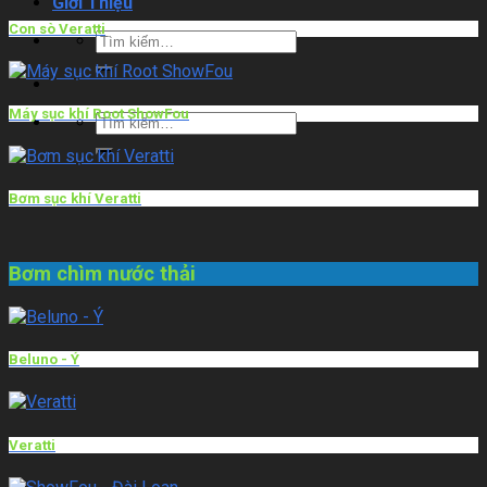
Giới Thiệu
Con sò Veratti
Máy sục khí Root ShowFou
Bơm sục khí Veratti
Bơm chìm nước thải
Beluno - Ý
Veratti