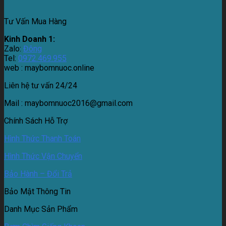
Tư Vấn Mua Hàng
Kinh Doanh 1:
Zalo:
Đông
Tel:
0972.469.955
web : maybomnuoc.online
Liên hệ tư vấn 24/24
Mail : maybomnuoc2016@gmail.com
Chính Sách Hỗ Trợ
Hình Thức Thanh Toán
Hình Thức Vận Chuyển
Bảo Hành – Đổi Trả
Bảo Mật Thông Tin
Danh Mục Sản Phẩm