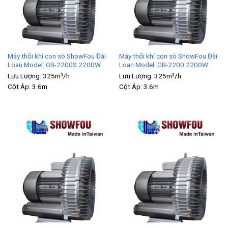
Máy thổi khí con sò ShowFou Đài
Máy thổi khí con sò ShowFou Đài
Loan Model: GB-2200S 2200W
Loan Model: GB-2200 2200W
Lưu Lượng:
325m³/h
Lưu Lượng:
325m³/h
Cột Áp:
3.6m
Cột Áp:
3.6m