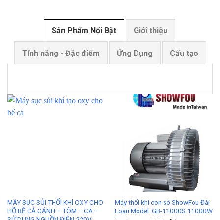
Sản Phẩm Nổi Bật
Giới thiệu
Tính năng - Đặc điểm
Ứng Dụng
Cấu tạo
MÁY SỤC SỦI THỔI KHÍ OXY CHO
Máy thổi khí con sò ShowFou Đài
HỒ BỂ CẢ CẢNH – TÔM – CÁ –
Loan Model: GB-11000S 11000W
SỬ DỤNG NGUỒN ĐIỆN 220V