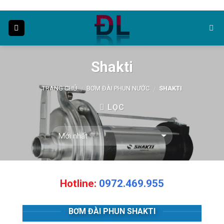
Skip
to
content
Shakti
TRANG CHỦ
BƠM ĐÀI PHUN NƯỚC
SHAKTI
/
/
LỌC
Hotline:
0972.469.955
BƠM ĐÀI PHUN SHAKTI