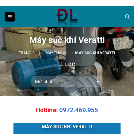
Skip
to
content
Máy sục khí Veratti
TRANG CHỦ
MÁY THỔI KHÍ
MÁY SỤC KHÍ VERATTI
/
/
LỌC
Hotline:
0972.469.955
MÁY SỤC KHÍ VERATTI