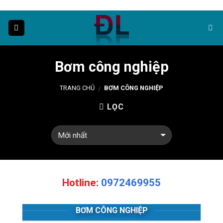
Skip
to
content
Bơm công nghiệp
TRANG CHỦ
BƠM CÔNG NGHIỆP
/
LỌC
Hotline:
0972469955
BƠM CÔNG NGHIỆP