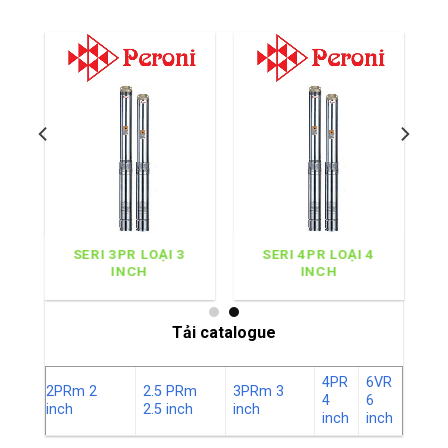
I
SERI 3PR LOẠI 3
SERI 4PR LOẠI 4
INCH
INCH
Tải catalogue
4PR
6VR
2PRm 2
2.5 PRm
3PRm 3
4
6
inch
2.5 inch
inch
inch
inch