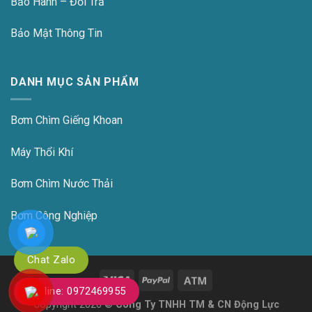
Bảo Hành – Đổi Trả
Bảo Mật Thông Tin
DANH MỤC SẢN PHẨM
Bơm Chìm Giếng Khoan
Máy Thổi Khí
Bơm Chìm Nước Thải
Bơm Công Nghiệp
Chat Zalo
Hotline: 0972469955
Copyright 2026 ©
Công Ty TNHH TM & CN Động Lực