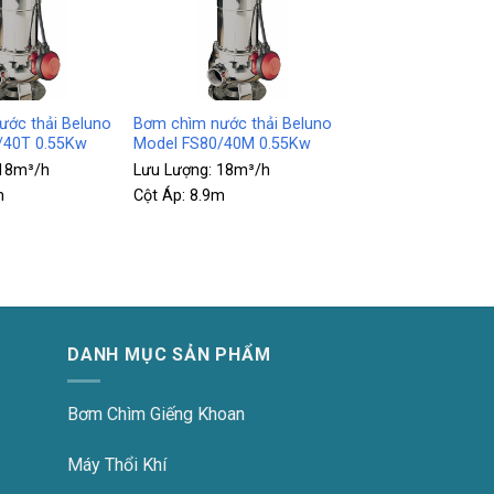
+
ớc thải Beluno
Bơm chìm nước thải Beluno
/40T 0.55Kw
Model FS80/40M 0.55Kw
18m³/h
Lưu Lượng:
18m³/h
m
Cột Áp:
8.9m
DANH MỤC SẢN PHẨM
Bơm Chìm Giếng Khoan
Máy Thổi Khí