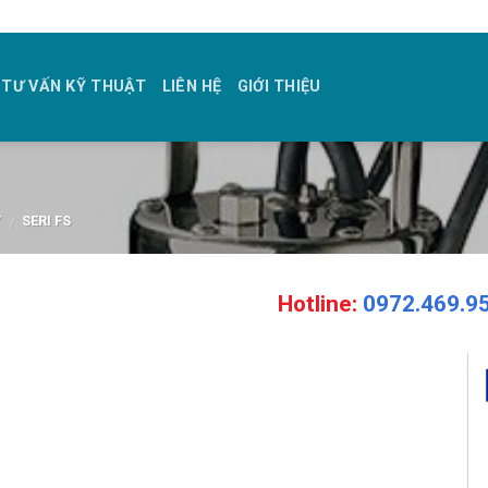
TƯ VẤN KỸ THUẬT
LIÊN HỆ
GIỚI THIỆU
Ý
SERI FS
/
Hotline:
0972.469.9