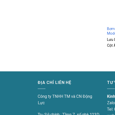
+
Bơm 
Mode
Lưu 
Cột 
ĐỊA CHỈ LIÊN HỆ
TƯ
Công ty TNHH TM và CN Động
Kin
Lực
Zalo
Tel:
Trụ Sở chính : Tầng 7 số nhà 123D