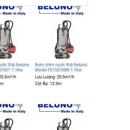
+
ớc thải Beluno
Bơm chìm nước thải Beluno
0/50T 1.1Kw
Model FS150/50M 1.1Kw
25.5m³/h
Lưu Lượng:
25.5m³/h
3m
Cột Áp:
12.3m