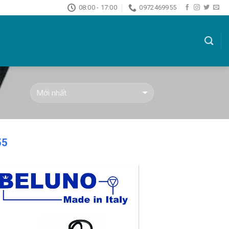
08:00 - 17:00
0972469955
55