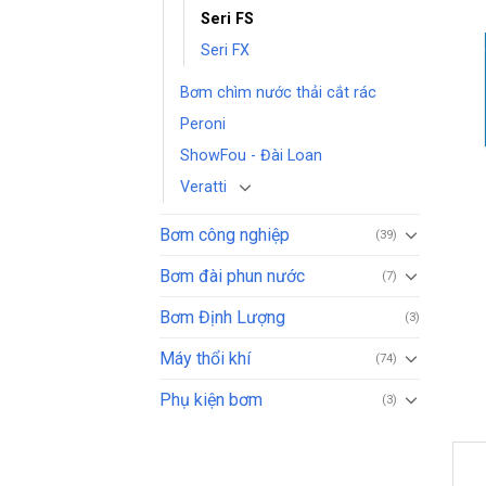
Seri FS
Seri FX
Bơm chìm nước thải cắt rác
Peroni
ShowFou - Đài Loan
Veratti
Bơm công nghiệp
(39)
Bơm đài phun nước
(7)
Bơm Định Lượng
(3)
Máy thổi khí
(74)
Phụ kiện bơm
(3)