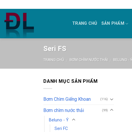
Skip
to
content
TRANG CHỦ
SẢN PHẨM
Seri FS
TRANG CHỦ
BƠM CHÌM NƯỚC THẢI
BELUNO - 
/
/
DANH MỤC SẢN PHẨM
Bơm Chìm Giếng Khoan
(116)
Bơm chìm nước thải
(99)
Beluno - Ý
Seri FC