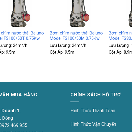
+
+
chìm nước thải Beluno
Bơm chìm nước thải Beluno
Bơm chìm nư
l FS100/50T 0.75Kw
Model FS100/50M 0.75Kw
Model FS80
Lượng:
24m³/h
Lưu Lượng:
24m³/h
Lưu Lượng:
Áp:
9.5m
Cột Áp:
9.5m
Cột Áp:
8.9
 VẤN MUA HÀNG
CHÍNH SÁCH HỖ TRỢ
h Doanh 1:
Hình Thức Thanh Toán
:
Đông
Hình Thức Vận Chuyển
0972.469.955