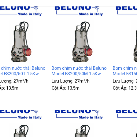
+
+
chìm nước thải Beluno
Bơm chìm nước thải Beluno
Bơm chìm nư
l FS200/50T 1.5Kw
Model FS200/50M 1.5Kw
Model FS15
Lượng:
27m³/h
Lưu Lượng:
27m³/h
Lưu Lượng:
Áp:
13.5m
Cột Áp:
13.5m
Cột Áp:
12.