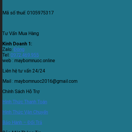
Mã số thuế:
0105975317
Tư Vấn Mua Hàng
Kinh Doanh 1:
Zalo:
Đông
Tel:
0972.469.955
web : maybomnuoc.online
Liên hệ tư vấn 24/24
Mail : maybomnuoc2016@gmail.com
Chính Sách Hỗ Trợ
Hình Thức Thanh Toán
Hình Thức Vận Chuyển
Bảo Hành – Đổi Trả