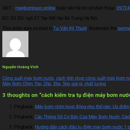
SĐT:
maybomnuoc.online
hoặc liên hệ tới số điện thoại:
09724
ĐC: Số 20/ ngõ 21 Tây Kết Hai Bà Trưng Hà Nội.
This entry was posted in
Tư Vấn Kỹ Thuật
. Bookmark the
perma
Nguyễn Hoàng Vinh
Công suất máy bơm nước, cách tính chọn công suất máy bơm 
Máy Bơm Chìm 1hp, 2hp, 3hp, 5hp giá rẻ, chất lượng
3 thoughts on “
cách kiểm tra tụ điện máy bơm nước
Pingback:
Máy bơm chìm hoạt động như thế nào: Ưu điểm
Pingback:
Các Thông Số Cơ Bản Của Máy Bơm Nước, Cách
Pingback:
Hướng dẫn cách đấu tụ điện máy bơm nước 1 p