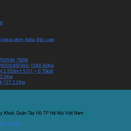
ết
 ngựa chìm Italia, Đài Loan
R75054R 750W
el 90SSI45F065-1284 45Kw
l 2.5SSm1.5/31 – 0.75kW
 2.2Kw
4-12T 2.2Kw
ụy Khuê, Quận Tây Hồ TP Hà Nội Việt Nam
ưng, Hà Nội