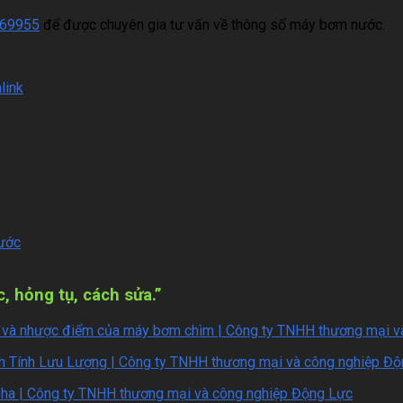
69955
để được chuyên gia tư vấn về thông số máy bơm nước.
link
.
nước
, hỏng tụ, cách sửa.
”
 và nhược điểm của máy bơm chìm | Công ty TNHH thương mại v
 Tính Lưu Lượng | Công ty TNHH thương mại và công nghiệp Độ
ha | Công ty TNHH thương mại và công nghiệp Động Lực