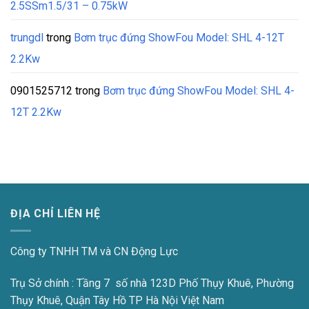
2.5SSm1.5/31 – 0.75kW
trungdl
trong
Bơm trục đứng ShowFou Model: SHL 4-12T
2.2Kw
0901525712
trong
Bơm trục đứng ShowFou Model: SHL 4-
12T 2.2Kw
ĐỊA CHỈ LIÊN HỆ
Công ty TNHH TM và CN Động Lực
Trụ Sở chính : Tầng 7 số nhà 123D Phố Thụy Khuê, Phường
Thụy Khuê, Quận Tây Hồ TP Hà Nội Việt Nam