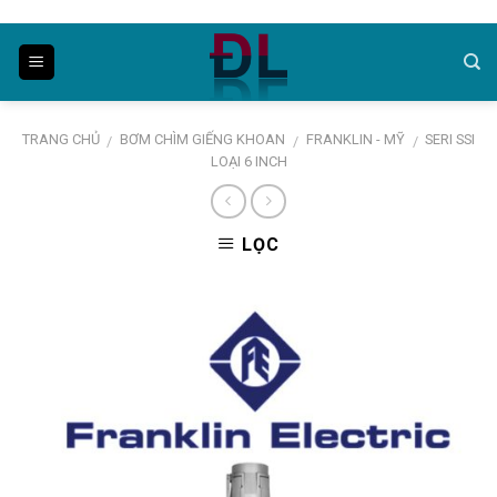
Skip
to
content
TRANG CHỦ
BƠM CHÌM GIẾNG KHOAN
FRANKLIN - MỸ
SERI SSI
/
/
/
LOẠI 6 INCH
LỌC