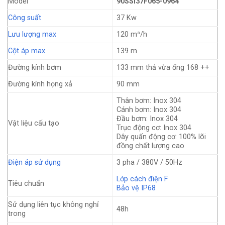
Model
90SSI37F065-0964
Công suất
37 Kw
Lưu lượng max
120 m³/h
Cột áp max
139 m
Đường kính bơm
133 mm thả vừa ống 168 ++
Đường kính họng xả
90 mm
Thân bơm: Inox 304
Cánh bơm: Inox 304
Đầu bơm: Inox 304
Vật liệu cấu tạo
Trục động cơ: Inox 304
Dây quấn động cơ: 100% lõi
đồng chất lượng cao
Điện áp sử dụng
3 pha / 380V / 50Hz
Lớp cách điện F
Tiêu chuẩn
Bảo vệ IP68
Sử dụng liên tục không nghỉ
48h
trong