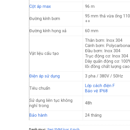
Cột áp max
96 m
95 mm thả vừa ống 11
Đường kính bơm
++
Đường kính họng xả
60 mm
Thân bơm: Inox 304
Cánh bơm: Polycarbona
Đầu bơm: Inox 304
Vật liệu cấu tạo
Trục động cơ: Inox 304
Dây quấn động cơ: 100
lõi đồng chất lượng cao
Điện áp sử dụng
3 pha / 380V / 50Hz
Lớp cách điện F
Tiêu chuẩn
Bảo vệ IP68
Sử dụng liên tục không
48h
nghỉ trong
Bảo hành
24 tháng
Danh mục:
Seri SVM loại 4 inch