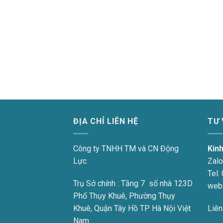
ĐỊA CHỈ LIÊN HỆ
TƯ
Công ty TNHH TM và CN Động
Kin
Lực
Zalo
Tel:
Trụ Sở chính : Tầng 7 số nhà 123D
web
Phố Thụy Khuê, Phường Thụy
Khuê, Quận Tây Hồ TP Hà Nội Việt
Liên
Nam