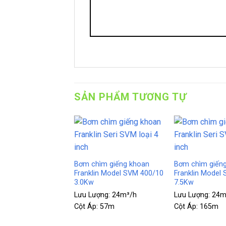
SẢN PHẨM TƯƠNG TỰ
+
+
ìm giếng khoan
Bơm chìm giếng khoan
Bơm chìm giến
n Model SVM 400/20
Franklin Model SVM 400/10
Franklin Model
3.0Kw
7.5Kw
ợng:
24m³/h
Lưu Lượng:
24m³/h
Lưu Lượng:
24m
121m
Cột Áp:
57m
Cột Áp:
165m