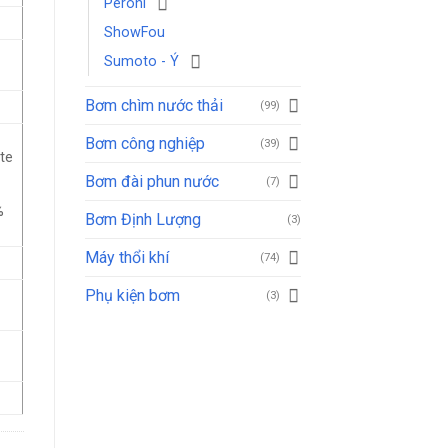
Peroni
ShowFou
0
Sumoto - Ý
Bơm chìm nước thải
(99)
Bơm công nghiệp
(39)
te
Bơm đài phun nước
(7)
%
Bơm Định Lượng
(3)
Máy thổi khí
(74)
Phụ kiện bơm
(3)