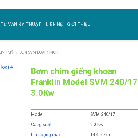
TƯ VẤN KỸ THUẬT
LIÊN HỆ
GIỚI THIỆU
IN - MỸ
SERI SVM LOẠI 4 INCH
/
Bơm chìm giếng khoan
Franklin Model SVM 240/17
3.0Kw
Model
SVM 240/17
Công suất
3.0 Kw
Lưu lượng max
14.4 m³/h