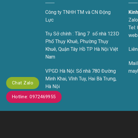
Công ty TNHH TM và CN Động
Kin
Lực
Zalo
Tel:
Trụ Sở chính : Tầng 7 số nhà 123D
web
Phố Thụy Khuê, Phường Thụy
Khuê, Quận Tây Hồ TP Hà Nội Việt
Liên
Nam
Mail 
VPGD Hà Nội:
Số nhà 780 Đường
may
Minh Khai, Vĩnh Tuy, Hai Bà Trưng,
Chat Zalo
Hà Nội
Hotline: 0972469955
Mã số thuế:
0105975317