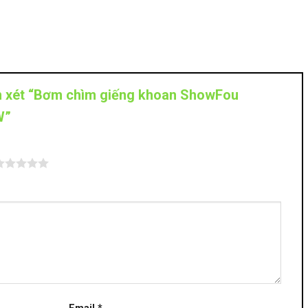
ận xét “Bơm chìm giếng khoan ShowFou
W”