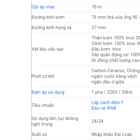
Cột áp max
70 m
Đường kính bơm
76 mm thả vừa ống 90 
Đường kính họng xả
27 mm
Thân bơm 100% Inox 3
Cánh bơm: 100% Inox 3
Vật liệu cấu tạo
Đầu bơm: Inox
Dây quấn động cơ: 100
lõi đồng chất lượng cao
Carbon-Ceramic, Chống
Phớt cơ khí
ngấm nước bằng vách
ngăn dầu ở giữa
Điện áp sử dụng
1 pha / 220V / 50Hz
Lớp cách điện F
Tiêu chuẩn
Bảo vệ IP68
Sử dụng liên tục không
24/24
nghỉ trong
Xuất xứ
Nhập khẩu Đài Loan