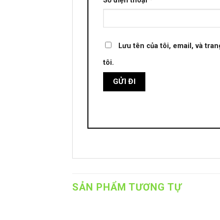
Số điện thoại
*
Lưu tên của tôi, email, và tra
tôi.
SẢN PHẨM TƯƠNG TỰ
+
+