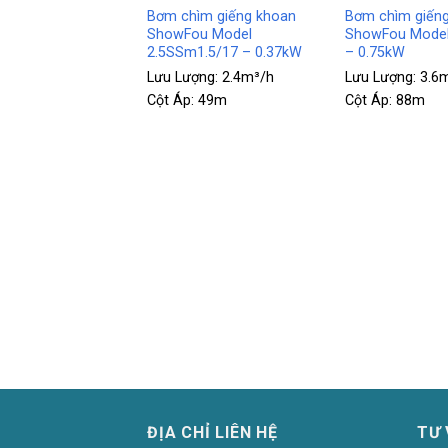
ìm giếng khoan
Bơm chìm giếng khoan
Bơm chìm giến
u Model
ShowFou Model
ShowFou Mode
1.5/24 – 0.55Kw
2.5SSm1.5/17 – 0.37kW
– 0.75kW
ợng:
2.4m³/h
Lưu Lượng:
2.4m³/h
Lưu Lượng:
3.6
68m
Cột Áp:
49m
Cột Áp:
88m
ĐỊA CHỈ LIÊN HỆ
TƯ