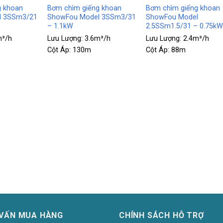
g khoan
Bơm chìm giếng khoan
Bơm chìm giếng khoan
l 3SSm3/21
ShowFou Model 3SSm3/31
ShowFou Model
– 1.1kW
2.5SSm1.5/31 – 0.75k
m³/h
Lưu Lượng:
3.6m³/h
Lưu Lượng:
2.4m³/h
Cột Áp:
130m
Cột Áp:
88m
 VẤN MUA HÀNG
CHÍNH SÁCH HỖ TRỢ