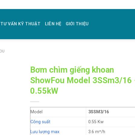
TƯ VẤN KỸ THUẬT
LIÊN HỆ
GIỚI THIỆU
OU
Bơm chìm giếng khoan
ShowFou Model 3SSm3/16 
0.55kW
Model
3SSM3/16
Công suất
0.55 Kw
Lưu lượng max
3.6 m³/h