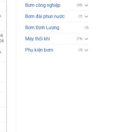
Bơm công nghiệp
(39)
Bơm đài phun nước
+
(7)
Bơm Định Lượng
(3)
04
Máy thổi khí
(74)
04
Phụ kiện bơm
(3)
%