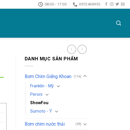
08:00 - 17:00
0972469955
DANH MỤC SẢN PHẨM
–
Bơm Chìm Giếng Khoan
(116)
Franklin - Mỹ
Peroni
ShowFou
Sumoto - Ý
Bơm chìm nước thải
(99)