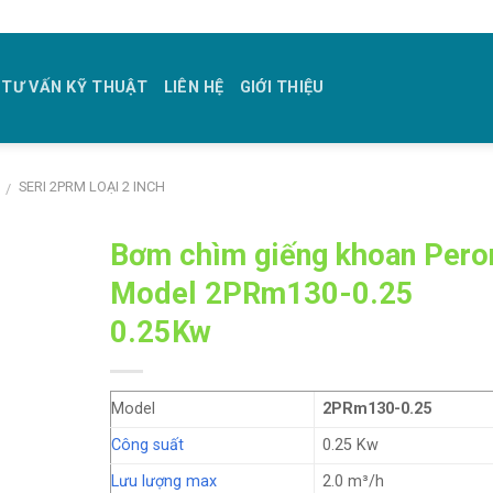
TƯ VẤN KỸ THUẬT
LIÊN HỆ
GIỚI THIỆU
SERI 2PRM LOẠI 2 INCH
/
Bơm chìm giếng khoan Pero
Model 2PRm130-0.25
0.25Kw
Model
2PRm130-0.25
Công suất
0.25 Kw
Lưu lượng max
2.0 m³/h