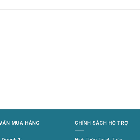
 VẤN MUA HÀNG
CHÍNH SÁCH HỖ TRỢ
h Doanh 1:
Hình Thức Thanh Toán