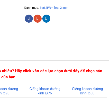
Danh mục:
Seri 2PRm loại 2 inch
 nhiêu? Hãy click vào các lựa chọn dưới đây để chọn sản
n của bạn
hoan đường
Giếng khoan đường
Giếng khoan đường
nh ∅90
kính ∅76
kính ∅60