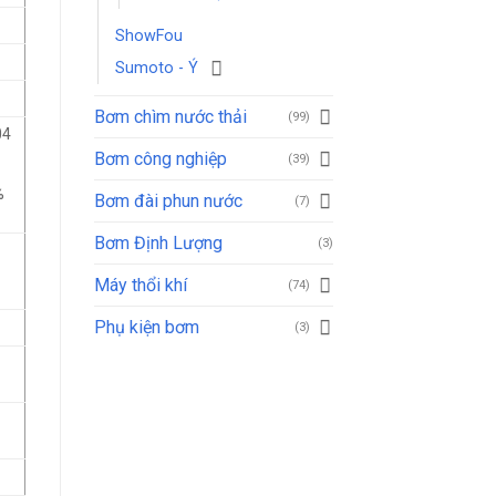
ShowFou
Sumoto - Ý
Bơm chìm nước thải
(99)
04
Bơm công nghiệp
(39)
%
Bơm đài phun nước
(7)
Bơm Định Lượng
(3)
Máy thổi khí
(74)
Phụ kiện bơm
(3)