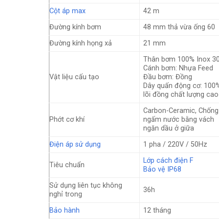
Cột áp max
42 m
Đường kính bơm
48 mm thả vừa ống 60
Đường kính họng xả
21 mm
Thân bơm 100% Inox 3
Cánh bơm: Nhựa Feed
Vật liệu cấu tạo
Đầu bơm: Đồng
Dây quấn động cơ: 100
lõi đồng chất lượng cao
Carbon-Ceramic, Chống
Phớt cơ khí
ngấm nước bằng vách
ngăn dầu ở giữa
Điện áp sử dụng
1 pha / 220V / 50Hz
Lớp cách điện F
Tiêu chuẩn
Bảo vệ IP68
Sử dụng liên tục không
36h
nghỉ trong
Bảo hành
12 tháng