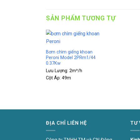
SẢN PHẨM TƯƠNG TỰ
+
Bơm chìm giếng khoan
Peroni Model 2PRm1/44
0.37Kw
Lưu Lượng:
2m³/h
Cột Áp:
49m
ĐỊA CHỈ LIÊN HỆ
TƯ
Công ty TNHH TM và CN Động
Kin