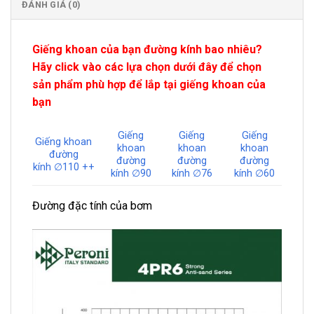
ĐÁNH GIÁ (0)
Giếng khoan của bạn đường kính bao nhiêu?
Hãy click vào các lựa chọn dưới đây để chọn
sản phẩm phù hợp để lắp tại giếng khoan của
bạn
Giếng
Giếng
Giếng
Giếng khoan
khoan
khoan
khoan
đường
đường
đường
đường
kính ∅110 ++
kính ∅90
kính ∅76
kính ∅60
Đường đặc tính của bơm