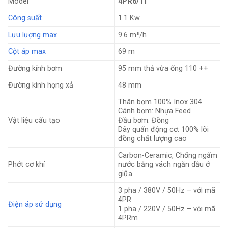
Model
4PR6/11
Công suất
1.1 Kw
Lưu lượng max
9.6 m³/h
Cột áp max
69 m
Đường kính bơm
95 mm thả vừa ống 110 ++
Đường kính họng xả
48 mm
Thân bơm 100% Inox 304
Cánh bơm: Nhựa Feed
Vật liệu cấu tạo
Đầu bơm: Đồng
Dây quấn động cơ: 100% lõi
đồng chất lượng cao
Carbon-Ceramic, Chống ngấm
Phớt cơ khí
nước bằng vách ngăn dầu ở
giữa
3 pha / 380V / 50Hz – với mã
4PR
Điện áp sử dụng
1 pha / 220V / 50Hz – với mã
4PRm