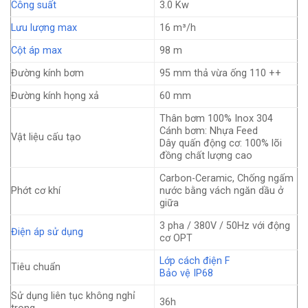
Công suất
3.0 Kw
Lưu lượng max
16 m³/h
Cột áp max
98 m
Đường kính bơm
95 mm thả vừa ống 110 ++
Đường kính họng xả
60 mm
Thân bơm 100% Inox 304
Cánh bơm: Nhựa Feed
Vật liệu cấu tạo
Dây quấn động cơ: 100% lõi
đồng chất lượng cao
Carbon-Ceramic, Chống ngấm
Phớt cơ khí
nước bằng vách ngăn dầu ở
giữa
3 pha / 380V / 50Hz với động
Điện áp sử dụng
cơ OPT
Lớp cách điện F
Tiêu chuẩn
Bảo vệ IP68
Sử dụng liên tục không nghỉ
36h