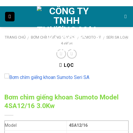
Skip
to
content
TRANG CHỦ
BƠM CHÌM GIẾNG KHOAN
SUMOTO - Ý
SERI SA LOẠI
/
/
/
4 INCH
LỌC
Bơm chìm giếng khoan Sumoto Model
4SA12/16 3.0Kw
Model
4SA12/16