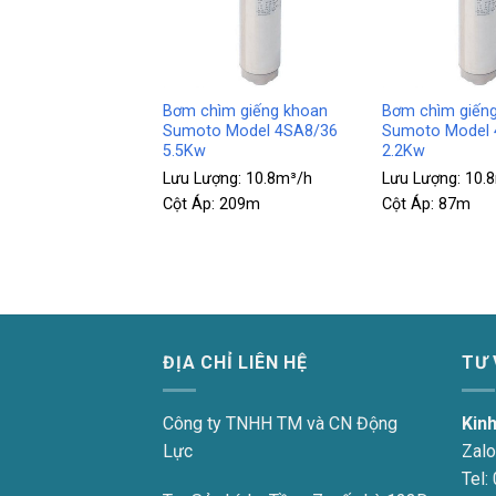
+
+
ìm giếng khoan
Bơm chìm giếng khoan
Bơm chìm giến
 Model 4SA10/23
Sumoto Model 4SA8/36
Sumoto Model 
5.5Kw
2.2Kw
ợng:
14.4m³/h
Lưu Lượng:
10.8m³/h
Lưu Lượng:
10.
139m
Cột Áp:
209m
Cột Áp:
87m
ĐỊA CHỈ LIÊN HỆ
TƯ
Công ty TNHH TM và CN Động
Kin
Lực
Zalo
Tel: