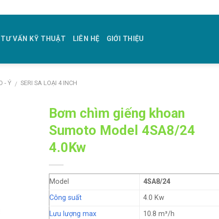
TƯ VẤN KỸ THUẬT
LIÊN HỆ
GIỚI THIỆU
 - Ý
SERI SA LOẠI 4 INCH
/
Bơm chìm giếng khoan
Sumoto Model 4SA8/24
4.0Kw
Model
4SA8/24
Công suất
4.0 Kw
Lưu lượng max
10.8 m³/h