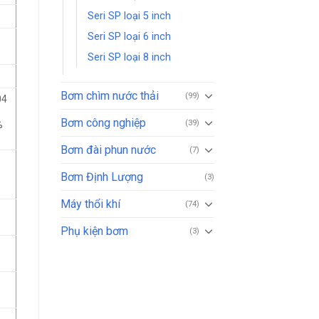
Seri SP loại 5 inch
Seri SP loại 6 inch
0
Seri SP loại 8 inch
Bơm chìm nước thải
(99)
04
Bơm công nghiệp
(39)
%
Bơm đài phun nước
(7)
Bơm Định Lượng
(3)
Máy thổi khí
(74)
Phụ kiện bơm
(3)