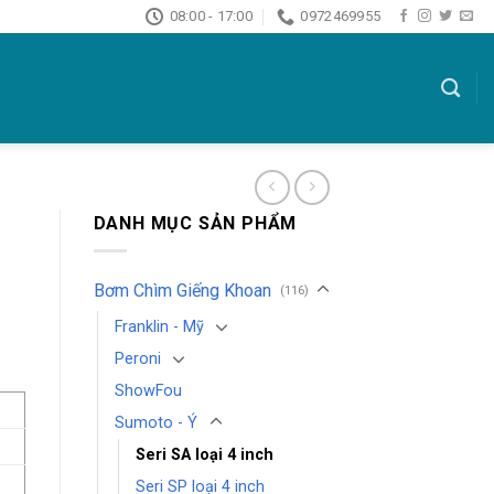
08:00 - 17:00
0972469955
DANH MỤC SẢN PHẨM
Bơm Chìm Giếng Khoan
(116)
Franklin - Mỹ
Peroni
ShowFou
Sumoto - Ý
Seri SA loại 4 inch
Seri SP loại 4 inch