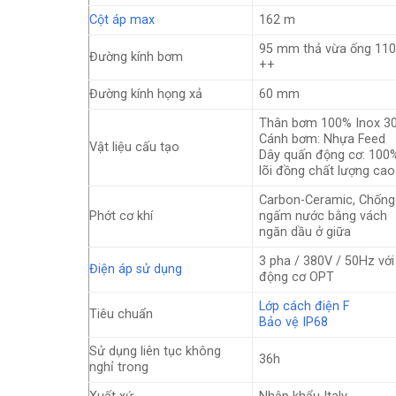
Cột áp max
162 m
95 mm thả vừa ống 11
Đường kính bơm
++
Đường kính họng xả
60 mm
Thân bơm 100% Inox 3
Cánh bơm: Nhựa Feed
Vật liệu cấu tạo
Dây quấn động cơ: 100
lõi đồng chất lượng cao
Carbon-Ceramic, Chống
Phớt cơ khí
ngấm nước bằng vách
ngăn dầu ở giữa
3 pha / 380V / 50Hz với
Điện áp sử dụng
động cơ OPT
Lớp cách điện F
Tiêu chuẩn
Bảo vệ IP68
Sử dụng liên tục không
36h
nghỉ trong