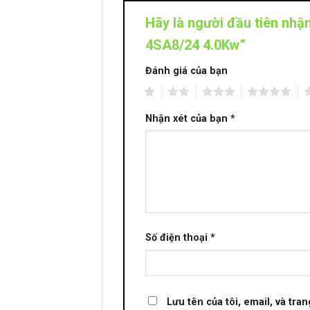
Hãy là người đầu tiên nh
4SA8/24 4.0Kw”
Đánh giá của bạn
1
2
3
4
5
Nhận xét của bạn
*
Số điện thoại
*
Lưu tên của tôi, email, và tra