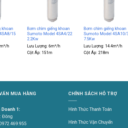
+
+
g khoan
Bơm chìm giếng khoan
Bơm chìm giếng khoan
4SA8/15
Sumoto Model 4SA4/22
Sumoto Model 4SA10/
2.2Kw
7.5Kw
8m³/h
Lưu Lượng:
6m³/h
Lưu Lượng:
14.4m³/h
Cột Áp:
151m
Cột Áp:
218m
 VẤN MUA HÀNG
CHÍNH SÁCH HỖ TRỢ
h Doanh 1:
Hình Thức Thanh Toán
:
Đông
Hình Thức Vận Chuyển
0972.469.955