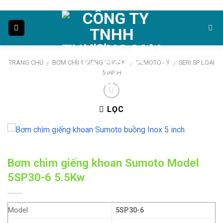
Skip
to
content
TRANG CHỦ
BƠM CHÌM GIẾNG KHOAN
SUMOTO - Ý
SERI SP LOẠI
/
/
/
5 INCH
LỌC
Bơm chìm giếng khoan Sumoto Model
5SP30-6 5.5Kw
Model
5SP30-6