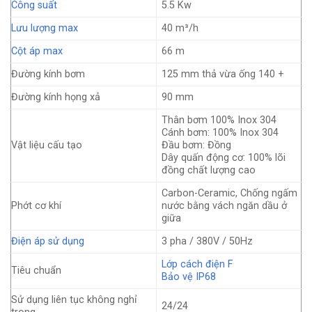
Công suất
5.5 Kw
Lưu lượng max
40 m³/h
Cột áp max
66 m
Đường kính bơm
125 mm thả vừa ống 140 +
Đường kính họng xả
90 mm
Thân bơm 100% Inox 304
Cánh bơm: 100% Inox 304
Vật liệu cấu tạo
Đầu bơm: Đồng
Dây quấn động cơ: 100% lõi
đồng chất lượng cao
Carbon-Ceramic, Chống ngấm
Phớt cơ khí
nước bằng vách ngăn dầu ở
giữa
Điện áp sử dụng
3 pha / 380V / 50Hz
Lớp cách điện F
Tiêu chuẩn
Bảo vệ IP68
Sử dụng liên tục không nghỉ
24/24