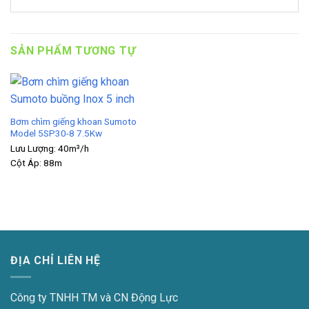
SẢN PHẨM TƯƠNG TỰ
Bơm chìm giếng khoan Sumoto
Model 5SP30-8 7.5Kw
Lưu Lượng:
40m³/h
Cột Áp:
88m
ĐỊA CHỈ LIÊN HỆ
Công ty TNHH TM và CN Động Lực