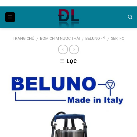
Skip
to
content
TRANG CHỦ
BƠM CHÌM NƯỚC THẢI
BELUNO - Ý
SERI FC
/
/
/
LỌC