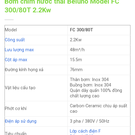
Bơm chìm nước thải Beluno Model FC
300/80T 2.2Kw
Model
FC 300/80T
Công suất
2.2Kw
Lưu lượng max
48m³/h
Cột áp max
15.5m
Đường kính họng xả
76mm
Thân bơm: Inox 304
Buồng bơm: Inox 304
Vật liệu cấu tạo
Quận dây quấn 100% đồng
chất lượng cao
Carbon-Ceramic chịu áp suất
Phớt cơ khí
cao
Điện áp sử dụng
3 pha / 380V / 50Hz
Lớp cách điện F
Tiêu chuẩn