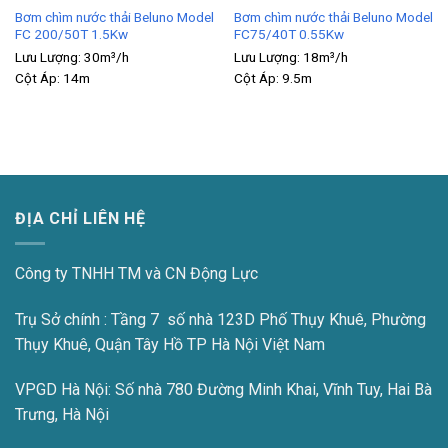
Bơm chìm nước thải Beluno Model
Bơm chìm nước thải Beluno Model
FC 200/50T 1.5Kw
FC75/40T 0.55Kw
Lưu Lượng:
30m³/h
Lưu Lượng:
18m³/h
Cột Áp:
14m
Cột Áp:
9.5m
ĐỊA CHỈ LIÊN HỆ
Công ty TNHH TM và CN Động Lực
Trụ Sở chính : Tầng 7 số nhà 123D Phố Thụy Khuê, Phường
Thụy Khuê, Quận Tây Hồ TP Hà Nội Việt Nam
VPGD Hà Nội:
Số nhà 780 Đường Minh Khai, Vĩnh Tuy, Hai Bà
Trưng, Hà Nội