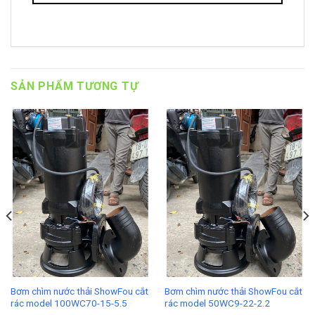
SẢN PHẨM TƯƠNG TỰ
Bơm chìm nước thải ShowFou cắt
Bơm chìm nước thải ShowFou cắt
rác model 100WC70-15-5.5
rác model 50WC9-22-2.2