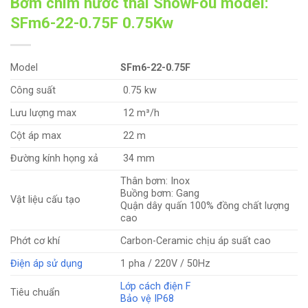
Bơm chìm nước thải ShowFou model:
SFm6-22-0.75F 0.75Kw
Model
SFm6-22-0.75F
Công suất
0.75 kw
Lưu lượng max
12 m³/h
Cột áp max
22 m
Đường kính họng xả
34 mm
Thân bơm: Inox
Buồng bơm: Gang
Vật liệu cấu tạo
Quận dây quấn 100% đồng chất lượng
cao
Phớt cơ khí
Carbon-Ceramic chịu áp suất cao
Điện áp sử dụng
1 pha / 220V / 50Hz
Lớp cách điện F
Tiêu chuẩn
Bảo vệ IP68