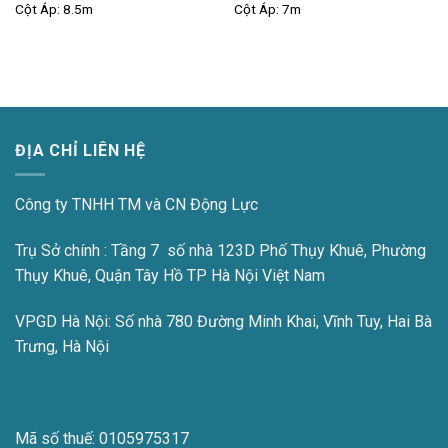
Cột Áp:
8.5m
Cột Áp:
7m
ĐỊA CHỈ LIÊN HỆ
Công ty TNHH TM và CN Động Lực
Trụ Sở chính : Tầng 7 số nhà 123D Phố Thụy Khuê, Phường
Thụy Khuê, Quận Tây Hồ TP Hà Nội Việt Nam
VPGD Hà Nội:
Số nhà 780 Đường Minh Khai, Vĩnh Tuy, Hai Bà
Trưng, Hà Nội
Mã số thuế:
0105975317