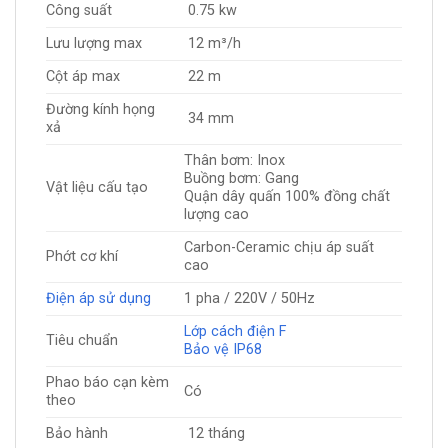
Công suất
0.75 kw
Lưu lượng max
12 m³/h
Cột áp max
22 m
Đường kính họng
34 mm
xả
Thân bơm: Inox
Buồng bơm: Gang
Vật liệu cấu tạo
Quận dây quấn 100% đồng chất
lượng cao
Carbon-Ceramic chịu áp suất
Phớt cơ khí
cao
Điện áp sử dụng
1 pha / 220V / 50Hz
Lớp cách điện F
Tiêu chuẩn
Bảo vệ IP68
Phao báo cạn kèm
Có
theo
Bảo hành
12 tháng