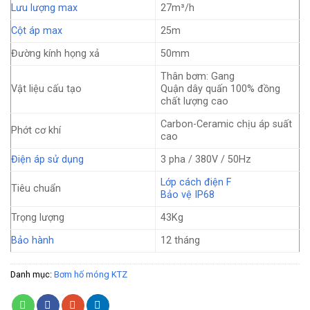
Lưu lượng max
27m³/h
Cột áp max
25m
Đường kính họng xả
50mm
Thân bơm: Gang
Vật liệu cấu tạo
Quận dây quấn 100% đồng
chất lượng cao
Carbon-Ceramic chịu áp suất
Phớt cơ khí
cao
Điện áp sử dụng
3 pha / 380V / 50Hz
Lớp cách điện F
Tiêu chuẩn
Bảo vệ IP68
Trọng lượng
43Kg
Bảo hành
12 tháng
Danh mục:
Bơm hố móng KTZ