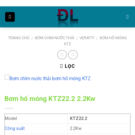
Skip
to
content
TRANG CHỦ
BƠM CHÌM NƯỚC THẢI
VERATTI
BƠM HỐ MÓNG
/
/
/
KTZ
LỌC
Bơm hố móng KTZ22.2 2.2Kw
Model
KTZ22.2
Công suất
2.2Kw