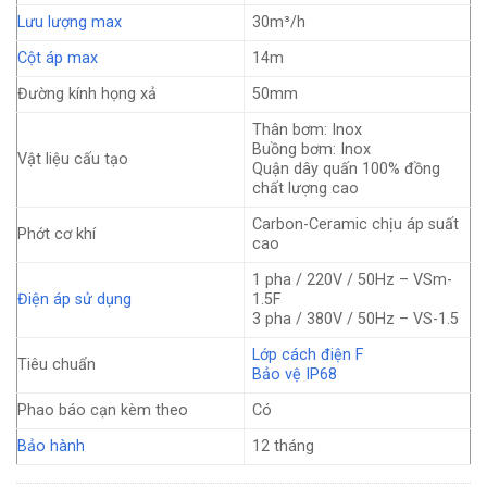
Lưu lượng max
30m³/h
Cột áp max
14m
Đường kính họng xả
50mm
Thân bơm: Inox
Buồng bơm: Inox
Vật liệu cấu tạo
Quận dây quấn 100% đồng
chất lượng cao
Carbon-Ceramic chịu áp suất
Phớt cơ khí
cao
1 pha / 220V / 50Hz – VSm-
Điện áp sử dụng
1.5F
3 pha / 380V / 50Hz – VS-1.5
Lớp cách điện F
Tiêu chuẩn
Bảo vệ IP68
Phao báo cạn kèm theo
Có
Bảo hành
12 tháng