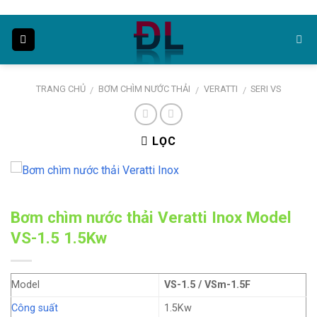
Skip
to
content
TRANG CHỦ
BƠM CHÌM NƯỚC THẢI
VERATTI
SERI VS
/
/
/
LỌC
Bơm chìm nước thải Veratti Inox Model
VS-1.5 1.5Kw
Model
VS-1.5 / VSm-1.5F
Công suất
1.5Kw