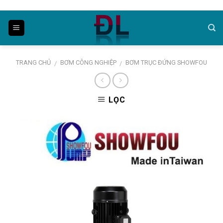
Skip
to
content
TRANG CHỦ
BƠM CÔNG NGHIỆP
BƠM TRỤC ĐỨNG SHOWFOU
/
/
LỌC