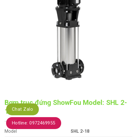
Bơm trục đứng ShowFou Model: SHL 2-
Chat Zalo
18 2.2Kw
Hotline: 0972469955
Model
SHL 2-18