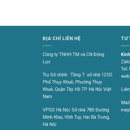
ĐỊA CHỈ LIÊN HỆ
TƯ
Công ty TNHH TM và CN Động
Kin
Lực
Zalo
Tel:
Trụ Sở chính : Tầng 7 số nhà 123D
web
Phố Thụy Khuê, Phường Thụy
Khuê, Quận Tây Hồ TP Hà Nội Việt
Liên
Nam
Mail 
VPGD Hà Nội:
Số nhà 780 Đường
may
Minh Khai, Vĩnh Tuy, Hai Bà Trưng,
Hà Nội