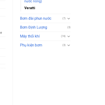
nước nóng)
Veratti
Bơm đài phun nước
(7)
Bơm Định Lượng
(3)
te
Máy thổi khí
(74)
Phụ kiện bơm
(3)