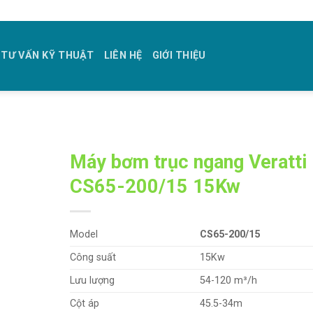
TƯ VẤN KỸ THUẬT
LIÊN HỆ
GIỚI THIỆU
Máy bơm trục ngang Veratti
CS65-200/15 15Kw
Model
CS65-200/15
Công suất
15Kw
Lưu lượng
54-120 m³/h
Cột áp
45.5-34m