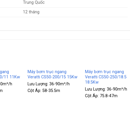
Trung Quốc
12 tháng
+
+
ngang
Máy bơm trục ngang
Máy bơm trục ngang
00/11 11Kw
Veratti CS50-200/15 15Kw
Veratti CS50-250/18.5
18.5Kw
90m³/h
Lưu Lượng:
36-90m³/h
Lưu Lượng:
36-90m³/h
9m
Cột Áp:
58-35.5m
Cột Áp:
75.8-47m