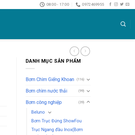
08:00 - 17:00
0972469955
DANH MỤC SẢN PHẨM
Bơm Chìm Giếng Khoan
(116)
Bơm chìm nước thải
(99)
Bơm công nghiệp
(39)
Beluno
Bơm Trục Đứng ShowFou
Trục Ngang đầu Inox(Bơm