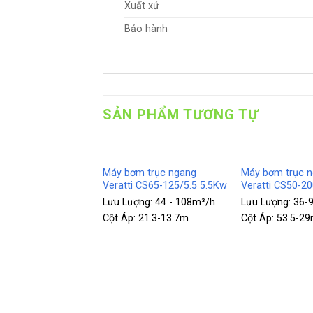
Xuất xứ
Bảo hành
SẢN PHẨM TƯƠNG TỰ
+
+
m trục ngang
Máy bơm trục ngang
Máy bơm trục 
 CS65-160/11 11Kw
Veratti CS65-125/5.5 5.5Kw
Veratti CS50-2
ợng:
54 - 120m³/h
Lưu Lượng:
44 - 108m³/h
Lưu Lượng:
36-
34.5-25.5m
Cột Áp:
21.3-13.7m
Cột Áp:
53.5-2