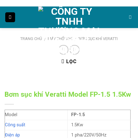
Skip
to
content
TRANG CHỦ
MÁY THỔI KHÍ
BƠM SỤC KHÍ VERATTI
/
/
LỌC
Bơm sục khí Veratti Model FP-1.5 1.5Kw
Model
FP-1.5
Công suất
1.5Kw
Điện áp
1 pha/220V/50Hz