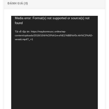
ĐÁNH GIÁ (0)
Trình
Media error: Format(s) not supported or source(s) not
found
chơi
Video
Tải về tập tin: https://maybomnuoc.online/wp-
content/uploads/2018/10/b%C6%A1m-s%E1%BB%A5c-kh%C3%AD-
veratti.mp4?_=1