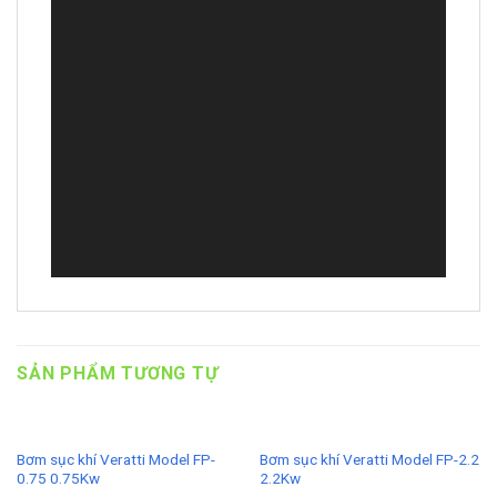
SẢN PHẨM TƯƠNG TỰ
Bơm sục khí Veratti Model FP-
Bơm sục khí Veratti Model FP-2.2
0.75 0.75Kw
2.2Kw