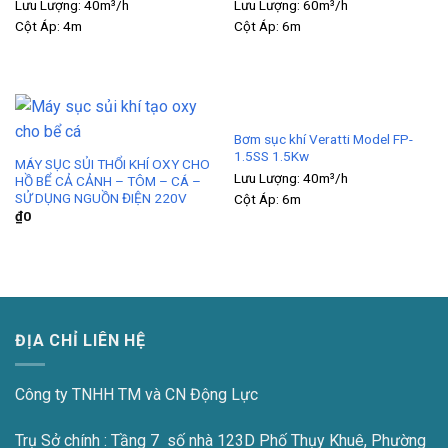
Lưu Lượng:
40m³/h
Lưu Lượng:
60m³/h
Cột Áp:
4m
Cột Áp:
6m
Bơm sục khí Veratti Model FP-
1.5SS 1.5Kw
MÁY SỤC SỦI THỔI KHÍ OXY CHO
Lưu Lượng:
40m³/h
HỒ BỂ CẢ CẢNH – TÔM – CÁ –
SỬ DỤNG NGUỒN ĐIỆN 220V
Cột Áp:
6m
₫
0
ĐỊA CHỈ LIÊN HỆ
Công ty TNHH TM và CN Động Lực
Trụ Sở chính : Tầng 7 số nhà 123D Phố Thụy Khuê, Phường