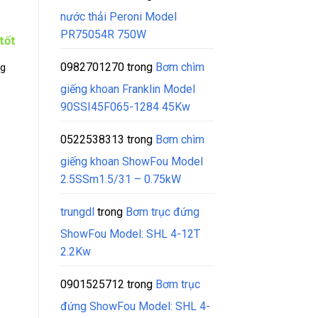
nước thải Peroni Model
PR75054R 750W
tốt
0982701270
trong
Bơm chìm
ng
giếng khoan Franklin Model
90SSI45F065-1284 45Kw
0522538313
trong
Bơm chìm
giếng khoan ShowFou Model
2.5SSm1.5/31 – 0.75kW
trungdl
trong
Bơm trục đứng
ShowFou Model: SHL 4-12T
2.2Kw
0901525712
trong
Bơm trục
đứng ShowFou Model: SHL 4-