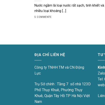
Nước ngầm là loại nước rất sạch, tinh khiết và
nhiều loại khoáng [...]
5 COMMENTS
ĐỊA CHỈ LIÊN HỆ
TƯ
Công ty TNHH TM và CN Động
Kin
Lực
Zalo
Tel:
Trụ Sở chính : Tầng 7 số nhà 123D
web
Phố Thụy Khuê, Phường Thụy
Khuê, Quận Tây Hồ TP Hà Nội Việt
Liên
Nam