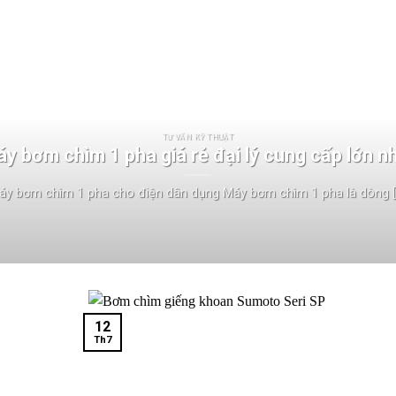
TƯ VẤN KỸ THUẬT
y bơm chìm 1 pha giá rẻ đại lý cung cấp lớn n
áy bơm chìm 1 pha cho điện dân dụng Máy bơm chìm 1 pha là dòng [..
12
Th7