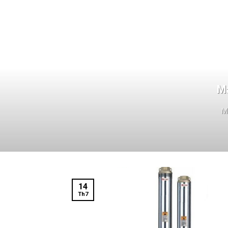
Má
M
14
Th7