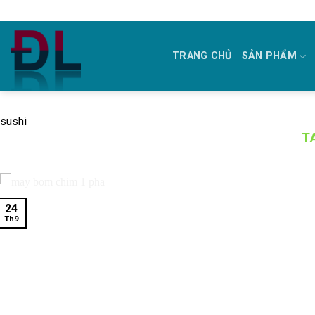
Skip
to
content
TRANG CHỦ
SẢN PHẨM
sushi
T
24
Th9