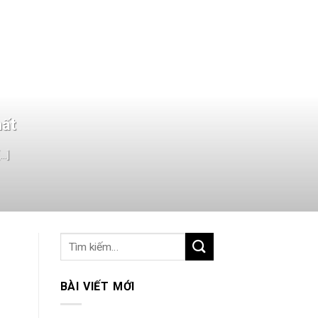
hất
.]
BÀI VIẾT MỚI