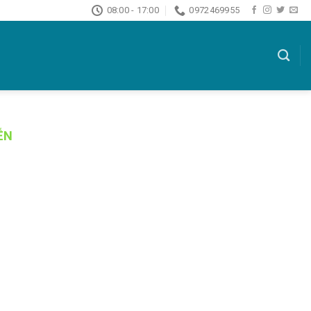
08:00 - 17:00
0972469955
ỄN