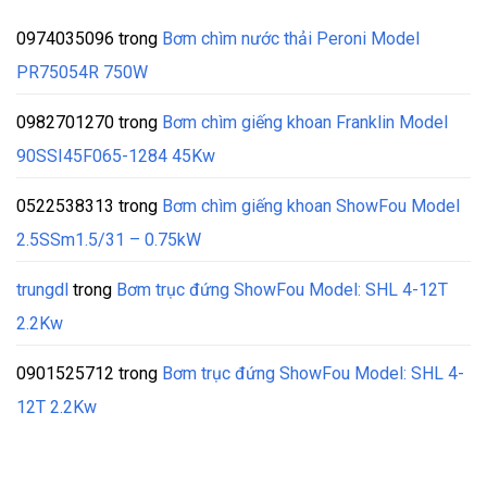
0974035096
trong
Bơm chìm nước thải Peroni Model
PR75054R 750W
0982701270
trong
Bơm chìm giếng khoan Franklin Model
90SSI45F065-1284 45Kw
0522538313
trong
Bơm chìm giếng khoan ShowFou Model
2.5SSm1.5/31 – 0.75kW
trungdl
trong
Bơm trục đứng ShowFou Model: SHL 4-12T
2.2Kw
0901525712
trong
Bơm trục đứng ShowFou Model: SHL 4-
12T 2.2Kw