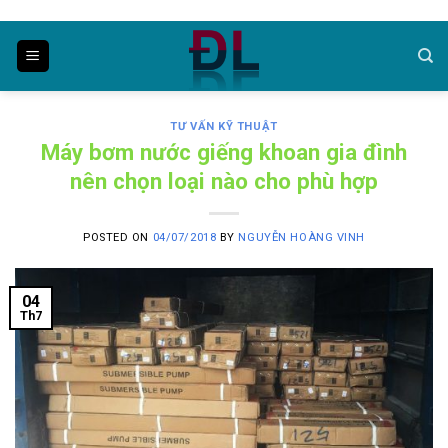
Skip
to
content
TƯ VẤN KỸ THUẬT
Máy bơm nước giếng khoan gia đình
nên chọn loại nào cho phù hợp
POSTED ON
04/07/2018
BY
NGUYỄN HOÀNG VINH
04
Th7