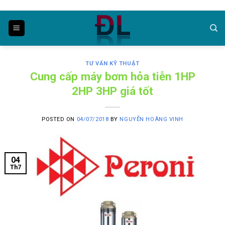
Skip
to
content
TƯ VẤN KỸ THUẬT
Cung cấp máy bơm hỏa tiễn 1HP
2HP 3HP giá tốt
POSTED ON
04/07/2018
BY
NGUYỄN HOÀNG VINH
04
Th7