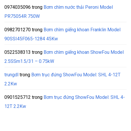
0974035096
trong
Bơm chìm nước thải Peroni Model
PR75054R 750W
0982701270
trong
Bơm chìm giếng khoan Franklin Model
90SSI45F065-1284 45Kw
0522538313
trong
Bơm chìm giếng khoan ShowFou Model
2.5SSm1.5/31 – 0.75kW
trungdl
trong
Bơm trục đứng ShowFou Model: SHL 4-12T
2.2Kw
0901525712
trong
Bơm trục đứng ShowFou Model: SHL 4-
12T 2.2Kw