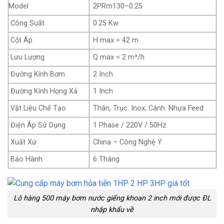
Model
2PRm130–0.25
Công Suất
0.25 Kw
Cột Áp
H max = 42 m
Lưu Lượng
Q max = 2 m³/h
Đường Kính Bơm
2 Inch
Đường Kính Họng Xả
1 Inch
Vật Liệu Chế Tạo
Thân, Trục: Inox; Cánh: Nhựa Feed
Điện Áp Sử Dụng
1 Phase / 220V / 50Hz
Xuất Xứ
China – Công Nghệ Ý
Bảo Hành
6 Tháng
Lô hàng 500 máy bơm nước giếng khoan 2 inch mới được ĐL
nhập khẩu về