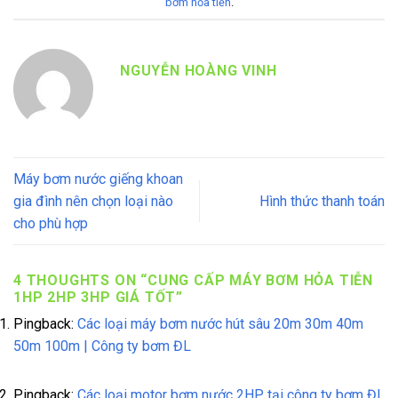
bơm hỏa tiễn
.
NGUYỄN HOÀNG VINH
Máy bơm nước giếng khoan
gia đình nên chọn loại nào
Hình thức thanh toán
cho phù hợp
4 THOUGHTS ON “
CUNG CẤP MÁY BƠM HỎA TIỄN
1HP 2HP 3HP GIÁ TỐT
”
Pingback:
Các loại máy bơm nước hút sâu 20m 30m 40m
50m 100m | Công ty bơm ĐL
Pingback:
Các loại motor bơm nước 2HP tại công ty bơm ĐL