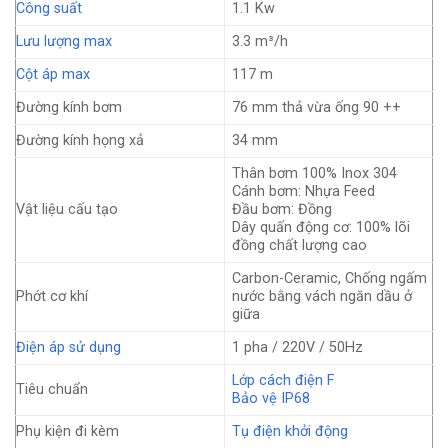
Công suất
1.1 Kw
Lưu lượng max
3.3 m³/h
Cột áp max
117 m
Đường kính bơm
76 mm thả vừa ống 90 ++
Đường kính họng xả
34 mm
Thân bơm 100% Inox 304
Cánh bơm: Nhựa Feed
Vật liệu cấu tạo
Đầu bơm: Đồng
Dây quấn động cơ: 100% lõi
đồng chất lượng cao
Carbon-Ceramic, Chống ngấm
Phớt cơ khí
nước bằng vách ngăn dầu ở
giữa
Điện áp sử dụng
1 pha / 220V / 50Hz
Lớp cách điện F
Tiêu chuẩn
Bảo vệ IP68
Phụ kiện đi kèm
Tụ điện khởi động