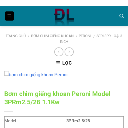
Skip
to
content
TRANG CHỦ
BƠM CHÌM GIẾNG KHOAN
PERONI
SERI 3PR LOẠI 3
/
/
/
INCH
LỌC
Bơm chìm giếng khoan Peroni Model
3PRm2.5/28 1.1Kw
Model
3PRm2.5/28