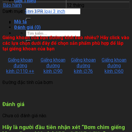
Giới Thiệu
Bảo hành
12 tháng
Danh mục:
Seri 3PR loại 3 inch
Mô tả
Đánh giá (0)
Giếng khoan của bạn đường kính bao nhiêu? Hãy click vào
các lựa chọn dưới đây để chọn sản phẩm phù hợp để lắp
tại giếng khoan của bạn
Giếng khoan
Giếng khoan
Giếng khoan
Giếng khoan
đường
đường
đường
đường
kính ∅110 ++
kính ∅90
kính ∅76
kính ∅60
Đường đặc tính của bơm
Đánh giá
Chưa có đánh giá nào.
Hãy là người đầu tiên nhận xét “Bơm chìm giếng