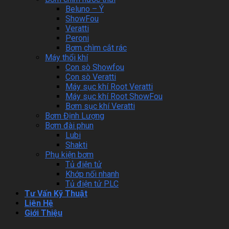
Beluno – Ý
ShowFou
Veratti
Peroni
Bơm chìm cắt rác
Máy thổi khí
Con sò Showfou
Con sò Veratti
Máy sục khí Root Veratti
Máy sục khí Root ShowFou
Bơm sục khí Veratti
Bơm Định Lượng
Bơm đài phun
Lubi
Shakti
Phụ kiện bơm
Tủ điện tử
Khớp nối nhanh
Tủ điện tử PLC
Tư Vấn Kỹ Thuật
Liên Hệ
Giới Thiệu