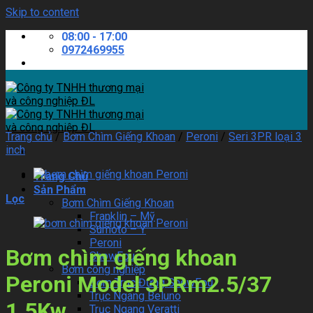
Skip to content
08:00 - 17:00
0972469955
Trang chủ
/
Bơm Chìm Giếng Khoan
/
Peroni
/
Seri 3PR loại 3
inch
Trang Chủ
Sản Phẩm
Lọc
Bơm Chìm Giếng Khoan
Franklin – Mỹ
Sumoto – Ý
Peroni
Bơm chìm giếng khoan
ShowFou
Bơm công nghiệp
Peroni Model 3PRm2.5/37
Bơm Trục Đứng ShowFou
Trục Ngang Beluno
1.5Kw
Trục Ngang Veratti