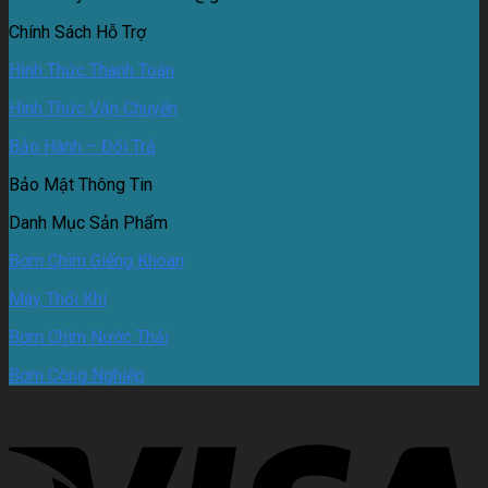
Chính Sách Hỗ Trợ
Hình Thức Thanh Toán
Hình Thức Vận Chuyển
Bảo Hành – Đổi Trả
Bảo Mật Thông Tin
Danh Mục Sản Phẩm
Bơm Chìm Giếng Khoan
Máy Thổi Khí
Bơm Chìm Nước Thải
Bơm Công Nghiệp