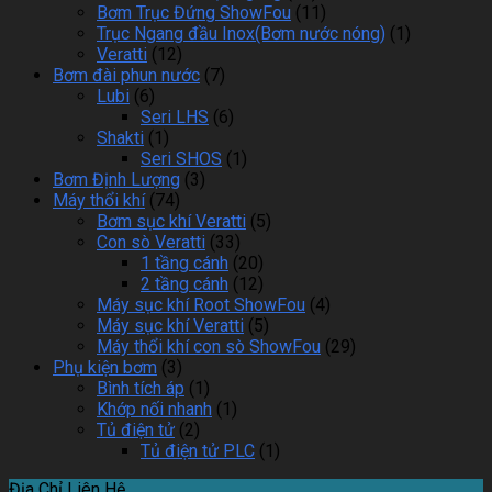
Bơm Trục Đứng ShowFou
(11)
Trục Ngang đầu Inox(Bơm nước nóng)
(1)
Veratti
(12)
Bơm đài phun nước
(7)
Lubi
(6)
Seri LHS
(6)
Shakti
(1)
Seri SHOS
(1)
Bơm Định Lượng
(3)
Máy thổi khí
(74)
Bơm sục khí Veratti
(5)
Con sò Veratti
(33)
1 tầng cánh
(20)
2 tầng cánh
(12)
Máy sục khí Root ShowFou
(4)
Máy sục khí Veratti
(5)
Máy thổi khí con sò ShowFou
(29)
Phụ kiện bơm
(3)
Bình tích áp
(1)
Khớp nối nhanh
(1)
Tủ điện tử
(2)
Tủ điện tử PLC
(1)
Địa Chỉ Liên Hệ