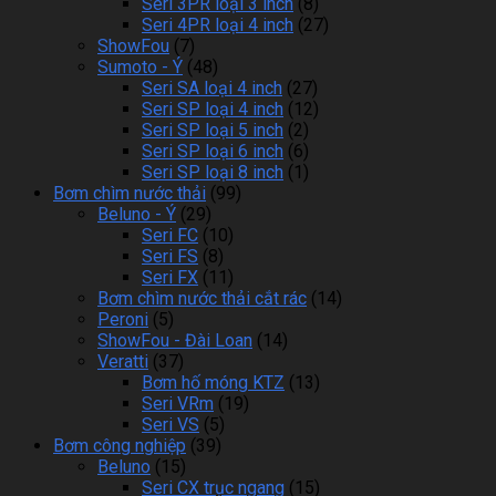
Seri 3PR loại 3 inch
(8)
Seri 4PR loại 4 inch
(27)
ShowFou
(7)
Sumoto - Ý
(48)
Seri SA loại 4 inch
(27)
Seri SP loại 4 inch
(12)
Seri SP loại 5 inch
(2)
Seri SP loại 6 inch
(6)
Seri SP loại 8 inch
(1)
Bơm chìm nước thải
(99)
Beluno - Ý
(29)
Seri FC
(10)
Seri FS
(8)
Seri FX
(11)
Bơm chìm nước thải cắt rác
(14)
Peroni
(5)
ShowFou - Đài Loan
(14)
Veratti
(37)
Bơm hố móng KTZ
(13)
Seri VRm
(19)
Seri VS
(5)
Bơm công nghiệp
(39)
Beluno
(15)
Seri CX trục ngang
(15)