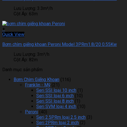
Lưu Lượng:
3.3m³/h
Cột Áp:
63m
+
Quick View
Bơm chìm giếng khoan Peroni Model 3PRm1.8/20 0.55Kw
Lưu Lượng:
3m³/h
Cột Áp:
82m
Danh mục sản phẩm
Bơm Chìm Giếng Khoan
(116)
Franklin - Mỹ
(21)
Seri SSI loại 10 inch
(1)
Seri SSI loại 6 inch
(10)
Seri SSI loại 8 inch
(1)
Seri SVM loại 4 inch
(10)
Peroni
(40)
Seri 2.5PRm loại 2.5 inch
(3)
Seri 2PRm loại 2 inch
(2)