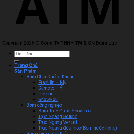
Copyright 2026 ©
Công Ty TNHH TM & CN Động Lực
Trang Chủ
Sản Phẩm
Bơm Chìm Giếng Khoan
Franklin – Mỹ
Sumoto – Ý
Peroni
ShowFou
Bơm công nghiệp
Bơm Trục Đứng ShowFou
Trục Ngang Beluno
Trục Ngang Veratti
Trục Ngang đầu Inox(Bơm nước nóng)
Bơm chìm nước thải