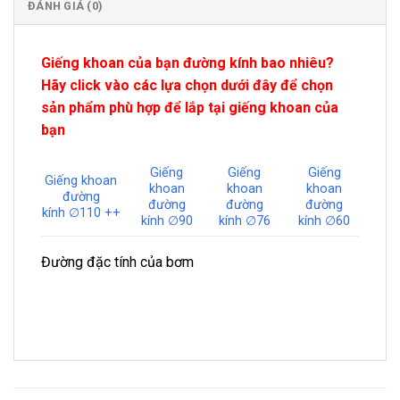
ĐÁNH GIÁ (0)
Giếng khoan của bạn đường kính bao nhiêu?
Hãy click vào các lựa chọn dưới đây để chọn
sản phẩm phù hợp để lắp tại giếng khoan của
bạn
Giếng
Giếng
Giếng
Giếng khoan
khoan
khoan
khoan
đường
đường
đường
đường
kính ∅110 ++
kính ∅90
kính ∅76
kính ∅60
Đường đặc tính của bơm