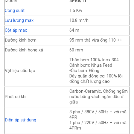
Model
4PR8/11
Công suất
1.5 Kw
Lưu lượng max
10.8 m³/h
Cột áp max
64 m
Đường kính bơm
95 mm thả vừa ống 110 ++
Đường kính họng xả
60 mm
Thân bơm 100% Inox 304
Cánh bơm: Nhựa Feed
Vật liệu cấu tạo
Đầu bơm: Đồng
Dây quấn động cơ: 100% lõi
đồng chất lượng cao
Carbon-Ceramic, Chống ngấm
Phớt cơ khí
nước bằng vách ngăn dầu ở
giữa
3 pha / 380V / 50Hz – với mã
4PR
Điện áp sử dụng
1 pha / 220V / 50Hz – với mã
4PRm