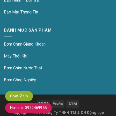
Bảo Hành – Đổi Trả
Bảo Mật Thông Tin
DANH MỤC SẢN PHẨM
Bơm Chìm Giếng Khoan
Máy Thổi Khí
Bơm Chìm Nước Thải
Bơm Công Nghiệp
Chat Zalo
Hotline: 0972469955
Copyright 2026 ©
Công Ty TNHH TM & CN Động Lực