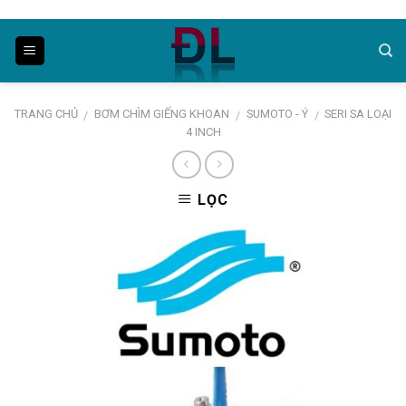
Skip
to
content
TRANG CHỦ
BƠM CHÌM GIẾNG KHOAN
SUMOTO - Ý
SERI SA LOẠI
/
/
/
4 INCH
LỌC