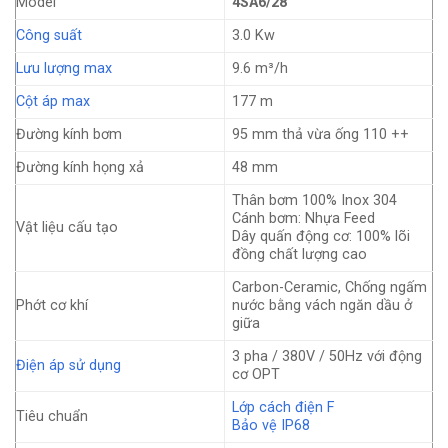
Model
4SA6/28
Công suất
3.0 Kw
Lưu lượng max
9.6 m³/h
Cột áp max
177 m
Đường kính bơm
95 mm thả vừa ống 110 ++
Đường kính họng xả
48 mm
Thân bơm 100% Inox 304
Cánh bơm: Nhựa Feed
Vật liệu cấu tạo
Dây quấn động cơ: 100% lõi
đồng chất lượng cao
Carbon-Ceramic, Chống ngấm
Phớt cơ khí
nước bằng vách ngăn dầu ở
giữa
3 pha / 380V / 50Hz với động
Điện áp sử dụng
cơ OPT
Lớp cách điện F
Tiêu chuẩn
Bảo vệ IP68