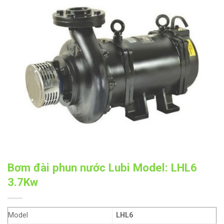
Bơm đài phun nước Lubi Model: LHL6
3.7Kw
Model
LHL6