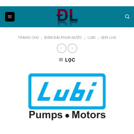
Skip
to
content
TRANG CHỦ
BƠM ĐÀI PHUN NƯỚC
LUBI
SERI LHS
/
/
/
LỌC