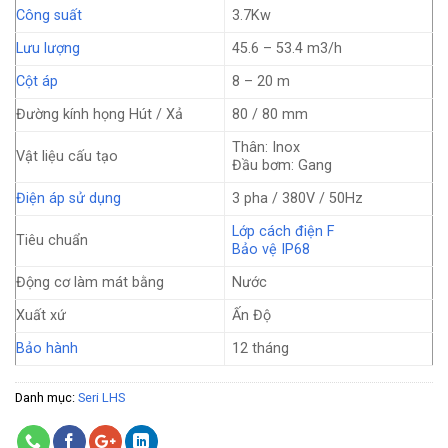
Công suất
3.7Kw
Lưu lượng
45.6 – 53.4 m3/h
Cột áp
8 – 20 m
Đường kính họng Hút / Xả
80 / 80 mm
Thân: Inox
Vật liệu cấu tạo
Đầu bơm: Gang
Điện áp sử dụng
3 pha / 380V / 50Hz
Lớp cách điện F
Tiêu chuẩn
Bảo vệ IP68
Động cơ làm mát bằng
Nước
Xuất xứ
Ấn Độ
Bảo hành
12 tháng
Danh mục:
Seri LHS