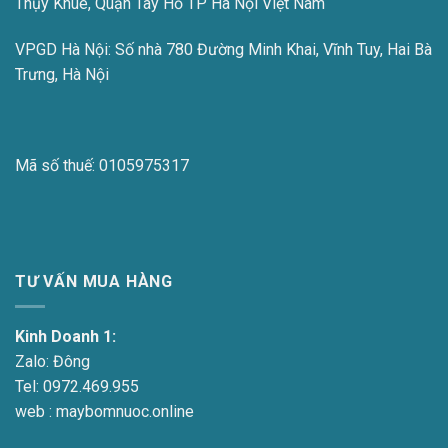
Thụy Khuê, Quận Tây Hồ TP Hà Nội Việt Nam
VPGD Hà Nội:
Số nhà 780 Đường Minh Khai, Vĩnh Tuy, Hai Bà
Trưng, Hà Nội
Mã số thuế:
0105975317
TƯ VẤN MUA HÀNG
Kinh Doanh 1:
Zalo:
Đông
Tel:
0972.469.955
web : maybomnuoc.online