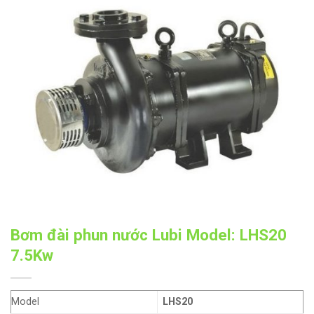
Bơm đài phun nước Lubi Model: LHS20
7.5Kw
Model
LHS20