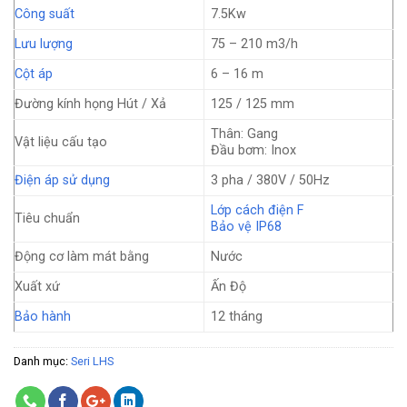
Công suất
7.5Kw
Lưu lượng
75 – 210 m3/h
Cột áp
6 – 16 m
Đường kính họng Hút / Xả
125 / 125 mm
Thân: Gang
Vật liệu cấu tạo
Đầu bơm: Inox
Điện áp sử dụng
3 pha / 380V / 50Hz
Lớp cách điện F
Tiêu chuẩn
Bảo vệ IP68
Động cơ làm mát bằng
Nước
Xuất xứ
Ấn Độ
Bảo hành
12 tháng
Danh mục:
Seri LHS