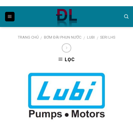
Skip
to
content
TRANG CHỦ
BƠM ĐÀI PHUN NƯỚC
LUBI
SERI LHS
/
/
/
LỌC