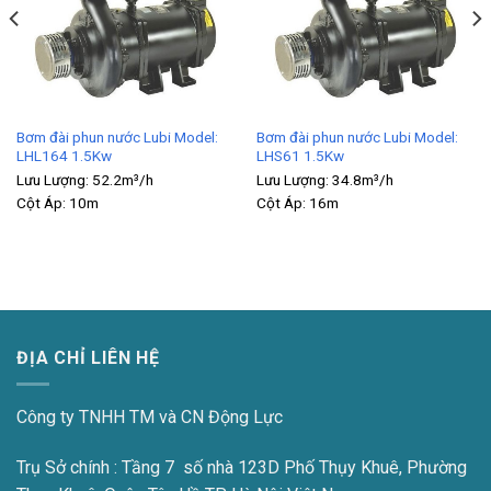
Bơm đài phun nước Lubi Model:
Bơm đài phun nước Lubi Model:
LHL164 1.5Kw
LHS61 1.5Kw
Lưu Lượng:
52.2m³/h
Lưu Lượng:
34.8m³/h
Cột Áp:
10m
Cột Áp:
16m
ĐỊA CHỈ LIÊN HỆ
Công ty TNHH TM và CN Động Lực
Trụ Sở chính : Tầng 7 số nhà 123D Phố Thụy Khuê, Phường