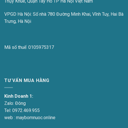
Thụy Khuê, Quận Tây Hồ TP Hà Nội Việt Nam
VPGD Hà Nội:
Số nhà 780 Đường Minh Khai, Vĩnh Tuy, Hai Bà
Trưng, Hà Nội
Mã số thuế:
0105975317
TƯ VẤN MUA HÀNG
Kinh Doanh 1:
Zalo:
Đông
Tel:
0972.469.955
web : maybomnuoc.online