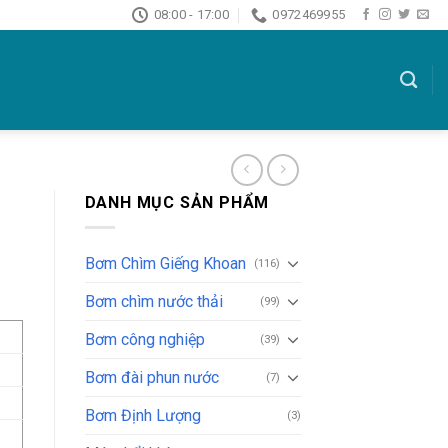
08:00 - 17:00
0972469955
DANH MỤC SẢN PHẨM
Bơm Chìm Giếng Khoan
(116)
Bơm chìm nước thải
(99)
Bơm công nghiệp
(39)
Bơm đài phun nước
(7)
Bơm Định Lượng
(3)