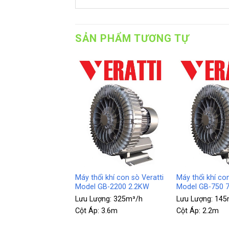
SẢN PHẨM TƯƠNG TỰ
+
+
Máy thổi khí con sò Veratti
Máy thổi khí con
 khí con sò Veratti
Model GB-2200 2.2KW
Model GB-750 
GB-90 90W
Lưu Lượng:
325m³/h
Lưu Lượng:
145
ợng:
12m³/h
Cột Áp:
3.6m
Cột Áp:
2.2m
0.7m