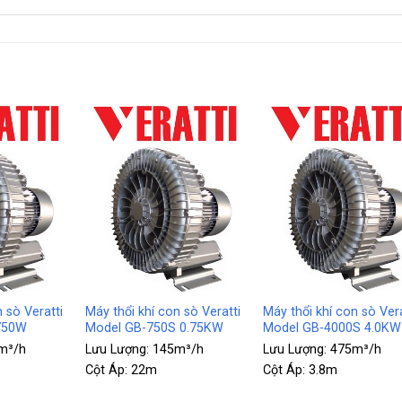
+
+
 sò Veratti
Máy thổi khí con sò Veratti
Máy thổi khí con sò Vera
750W
Model GB-750S 0.75KW
Model GB-4000S 4.0KW
m³/h
Lưu Lượng:
145m³/h
Lưu Lượng:
475m³/h
Cột Áp:
22m
Cột Áp:
3.8m