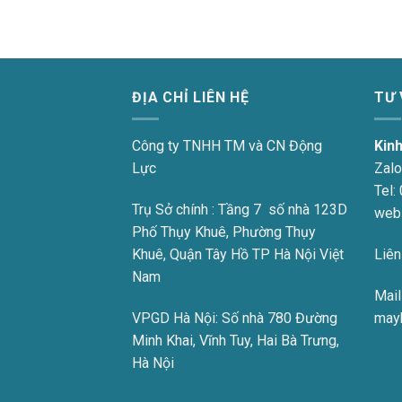
ĐỊA CHỈ LIÊN HỆ
TƯ
Công ty TNHH TM và CN Động
Kin
Lực
Zalo
Tel:
Trụ Sở chính : Tầng 7 số nhà 123D
web
Phố Thụy Khuê, Phường Thụy
Khuê, Quận Tây Hồ TP Hà Nội Việt
Liên
Nam
Mail 
VPGD Hà Nội:
Số nhà 780 Đường
may
Minh Khai, Vĩnh Tuy, Hai Bà Trưng,
Hà Nội