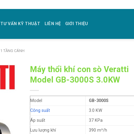
TƯ VẤN KỸ THUẬT
LIÊN HỆ
GIỚI THIỆU
1 TẦNG CÁNH
Máy thổi khí con sò Veratti
Model GB-3000S 3.0KW
Model
GB-3000S
Công suất
3.0 KW
Áp suất
37 KPa
Lưu lượng khí
390 m³/h