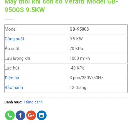
Máy thổi khí con sò Veratti Model GB-
9500S 9.5KW
Model
GB-9500S
Công suất
9.5 KW
Áp suất
70 KPa
Lưu lượng khí
1000 m³/h
Lực hút
-40 KPa
Điện áp
3 pha/380V/50Hz
Bảo hành
12 tháng
Danh mục:
1 tầng cánh