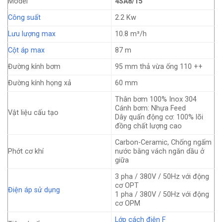
Model
4SA8/15
Công suất
2.2 Kw
Lưu lượng max
10.8 m³/h
Cột áp max
87 m
Đường kính bơm
95 mm thả vừa ống 110 ++
Đường kính họng xả
60 mm
Thân bơm 100% Inox 304
Cánh bơm: Nhựa Feed
Vật liệu cấu tạo
Dây quấn động cơ: 100% lõi
đồng chất lượng cao
Carbon-Ceramic, Chống ngấm
Phớt cơ khí
nước bằng vách ngăn dầu ở
giữa
3 pha / 380V / 50Hz với động
cơ OPT
Điện áp sử dụng
1 pha / 380V / 50Hz với động
cơ OPM
Lớp cách điện F