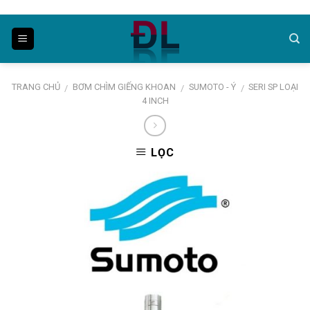
Skip
to
content
TRANG CHỦ
BƠM CHÌM GIẾNG KHOAN
SUMOTO - Ý
SERI SP LOẠI
/
/
/
4 INCH
LỌC