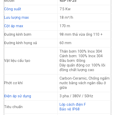
Model
4SP14-25
Công suất
7.5 Kw
Lưu lượng max
18 m³/h
Cột áp max
170 m
Đường kính bơm
98 mm thả vừa ống 110 +
Đường kính họng xả
60 mm
Thân bơm 100% Inox 304
Cánh bơm: 100% Inox 304
Vật liệu cấu tạo
Đầu bơm: Đồng
Dây quấn động cơ: 100% lõi
đồng chất lượng cao
Carbon-Ceramic, Chống ngấm
Phớt cơ khí
nước bằng vách ngăn dầu ở
giữa
Điện áp sử dụng
3 pha / 380V / 50Hz
Lớp cách điện F
Tiêu chuẩn
Bảo vệ IP68