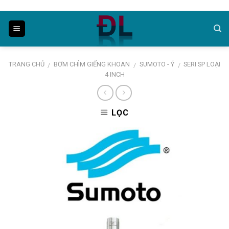
Skip
to
content
TRANG CHỦ
BƠM CHÌM GIẾNG KHOAN
SUMOTO - Ý
SERI SP LOẠI
/
/
/
4 INCH
LỌC