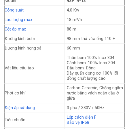
Model
4SP14-13
Công suất
4.0 Kw
Lưu lượng max
18 m³/h
Cột áp max
88 m
Đường kính bơm
98 mm thả vừa ống 110 +
Đường kính họng xả
60 mm
Thân bơm 100% Inox 304
Cánh bơm: 100% Inox 304
Vật liệu cấu tạo
Đầu bơm: Đồng
Dây quấn động cơ: 100% lõi
đồng chất lượng cao
Carbon-Ceramic, Chống ngấm
Phớt cơ khí
nước bằng vách ngăn dầu ở
giữa
Điện áp sử dụng
3 pha / 380V / 50Hz
Lớp cách điện F
Tiêu chuẩn
Bảo vệ IP68