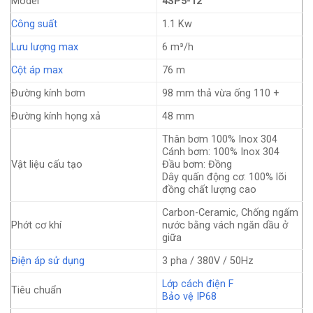
Model
4SP5-12
Công suất
1.1 Kw
Lưu lượng max
6 m³/h
Cột áp max
76 m
Đường kính bơm
98 mm thả vừa ống 110 +
Đường kính họng xả
48 mm
Thân bơm 100% Inox 304
Cánh bơm: 100% Inox 304
Vật liệu cấu tạo
Đầu bơm: Đồng
Dây quấn động cơ: 100% lõi
đồng chất lượng cao
Carbon-Ceramic, Chống ngấm
Phớt cơ khí
nước bằng vách ngăn dầu ở
giữa
Điện áp sử dụng
3 pha / 380V / 50Hz
Lớp cách điện F
Tiêu chuẩn
Bảo vệ IP68