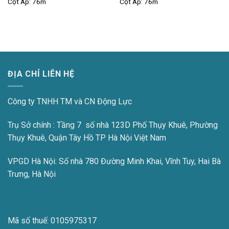
Cột Áp:
76m
Cột Áp:
76m
ĐỊA CHỈ LIÊN HỆ
Công ty TNHH TM và CN Động Lực
Trụ Sở chính : Tầng 7 số nhà 123D Phố Thụy Khuê, Phường
Thụy Khuê, Quận Tây Hồ TP Hà Nội Việt Nam
VPGD Hà Nội:
Số nhà 780 Đường Minh Khai, Vĩnh Tuy, Hai Bà
Trưng, Hà Nội
Mã số thuế:
0105975317