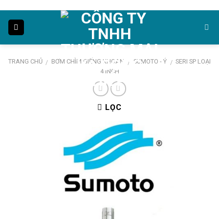
Skip
to
content
TRANG CHỦ
BƠM CHÌM GIẾNG KHOAN
SUMOTO - Ý
SERI SP LOẠI
/
/
/
4 INCH
LỌC