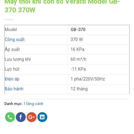
Máy thổi khí con sò Veratti Model GB-
370 370W
Model
GB-370
Công suất
370 W
Áp suất
16 KPa
Lưu lượng khí
60 m³/h
Lực hút
-11 KPa
Điện áp
1 pha/220V/50Hz
Bảo hành
12 tháng
Danh mục:
1 tầng cánh